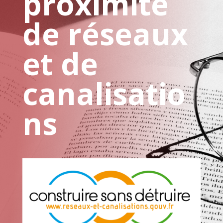
proximité
de réseaux
et de
canalisatio
ns