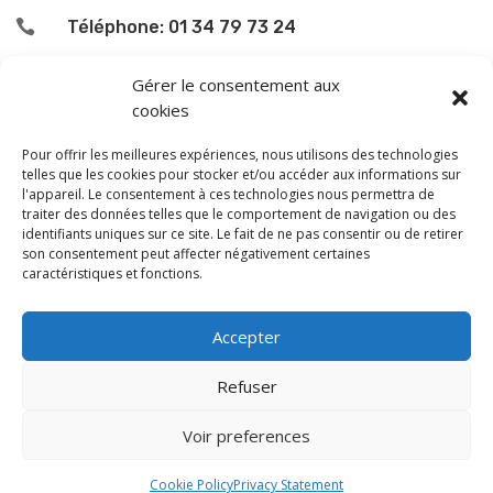

Téléphone: 01 34 79 73 24

L’accueil du public se fait :
Gérer le consentement aux
cookies
le lundi de 9h00 à 12h00
le jeudi de 13h00 à 16h00
Pour offrir les meilleures expériences, nous utilisons des technologies
le samedi de 9h00 à 12h00
telles que les cookies pour stocker et/ou accéder aux informations sur
l'appareil. Le consentement à ces technologies nous permettra de
traiter des données telles que le comportement de navigation ou des
En dehors de ces horaires, une permanence téléphonique
identifiants uniques sur ce site. Le fait de ne pas consentir ou de retirer
est assurée le vendredi de 13 à 16 h, sauf les samedi
son consentement peut affecter négativement certaines
caractéristiques et fonctions.
après-midi et dimanche.
Monsieur le Maire et les adjoints reçoivent sur rendez-
Accepter
vous.
Les horaires et les jours de permanence peuvent être
Refuser
modifiés en fonction du calendrier.
Voir preferences
Cookie Policy
Privacy Statement