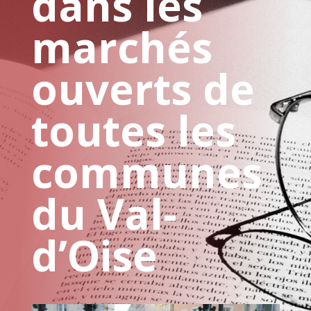
dans les
marchés
ouverts de
toutes les
communes
du Val-
d’Oise