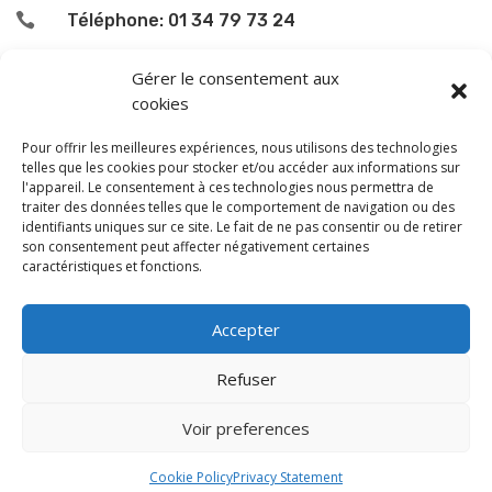

Téléphone: 01 34 79 73 24

L’accueil du public se fait :
Gérer le consentement aux
cookies
le lundi de 9h00 à 12h00
le jeudi de 13h00 à 16h00
Pour offrir les meilleures expériences, nous utilisons des technologies
le samedi de 9h00 à 12h00
telles que les cookies pour stocker et/ou accéder aux informations sur
l'appareil. Le consentement à ces technologies nous permettra de
traiter des données telles que le comportement de navigation ou des
En dehors de ces horaires, une permanence téléphonique
identifiants uniques sur ce site. Le fait de ne pas consentir ou de retirer
est assurée le vendredi de 13 à 16 h, sauf les samedi
son consentement peut affecter négativement certaines
caractéristiques et fonctions.
après-midi et dimanche.
Monsieur le Maire et les adjoints reçoivent sur rendez-
Accepter
vous.
Les horaires et les jours de permanence peuvent être
Refuser
modifiés en fonction du calendrier.
Voir preferences
Cookie Policy
Privacy Statement