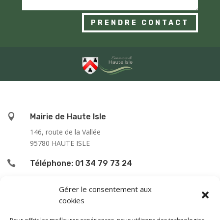
PRENDRE CONTACT

Mairie de Haute Isle
146, route de la Vallée
95780 HAUTE ISLE

Téléphone: 01 34 79 73 24

L’accueil du public se fait :
Gérer le consentement aux
cookies
le lundi de 9h00 à 12h00
le jeudi de 13h00 à 16h00