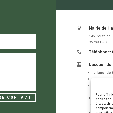

Mairie de Ha
146, route de l
95780 HAUTE 

Téléphone: 

L’accueil du 
le lundi de
le jeudi de
le samedi 
Pour offrir 
En dehors de c
RE CONTACT
cookies pou
le vendredi de
à ces techn
comportement
Monsieur le Ma
consentir o