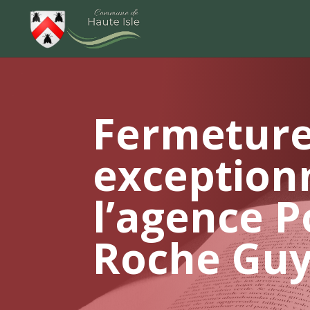
Fermetur
exception
l’agence P
Roche Gu