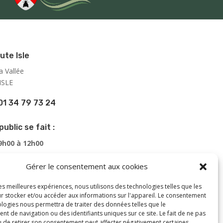
ute Isle
a Vallée
ISLE
01 34 79 73 24
public se fait :
 9h00 à 12h00
 13h00 à 16h00
Gérer le consentement aux cookies
de 9h00 à 12h00
les meilleures expériences, nous utilisons des technologies telles que les
es horaires, une permanence téléphonique est assurée
r stocker et/ou accéder aux informations sur l'appareil. Le consentement
 13 à 16 h, sauf les samedi après-midi et dimanche.
ologies nous permettra de traiter des données telles que le
 de navigation ou des identifiants uniques sur ce site. Le fait de ne pas
ire et les adjoints reçoivent sur rendez-vous.
u de retirer son consentement peut affecter négativement certaines