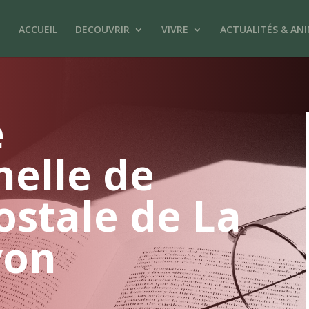
ACCUEIL
DECOUVRIR
VIVRE
ACTUALITÉS & AN
e
nelle de
ostale de La
yon