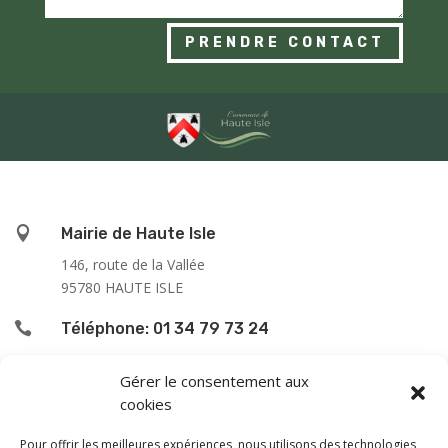
PRENDRE CONTACT

Mairie de Haute Isle
146, route de la Vallée
95780 HAUTE ISLE

Téléphone: 01 34 79 73 24

L’accueil du public se fait :
Gérer le consentement aux
cookies
le lundi de 9h00 à 12h00
le jeudi de 13h00 à 16h00
Pour offrir les meilleures expériences, nous utilisons des technologies