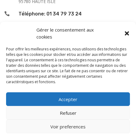
95780 HAUTE ISLE

Téléphone: 01 34 79 73 24

L’accueil du public se fait :
Gérer le consentement aux
cookies
le lundi de 9h00 à 12h00
le jeudi de 13h00 à 16h00
Pour offrir les meilleures expériences, nous utilisons des technologies
le samedi de 9h00 à 12h00
telles que les cookies pour stocker et/ou accéder aux informations sur
l'appareil. Le consentement à ces technologies nous permettra de
traiter des données telles que le comportement de navigation ou des
En dehors de ces horaires, une permanence téléphonique
identifiants uniques sur ce site. Le fait de ne pas consentir ou de retirer
est assurée le vendredi de 13 à 16 h, sauf les samedi
son consentement peut affecter négativement certaines
caractéristiques et fonctions.
après-midi et dimanche.
Monsieur le Maire et les adjoints reçoivent sur rendez-
Accepter
vous.
Les horaires et les jours de permanence peuvent être
Refuser
modifiés en fonction du calendrier.
Voir preferences