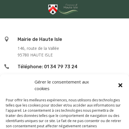

Mairie de Haute Isle
146, route de la Vallée
95780 HAUTE ISLE

Téléphone: 01 34 79 73 24

L’accueil du public se fait :
Gérer le consentement aux
cookies
le lundi de 9h00 à 12h00
le jeudi de 13h00 à 16h00
Pour offrir les meilleures expériences, nous utilisons des technologies
le samedi de 9h00 à 12h00
telles que les cookies pour stocker et/ou accéder aux informations sur
l'appareil. Le consentement à ces technologies nous permettra de
traiter des données telles que le comportement de navigation ou des
En dehors de ces horaires, une permanence téléphonique
identifiants uniques sur ce site. Le fait de ne pas consentir ou de retirer
est assurée le vendredi de 13 à 16 h, sauf les samedi
son consentement peut affecter négativement certaines