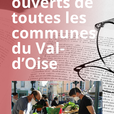
ouverts de
toutes les
communes
du Val-
d’Oise