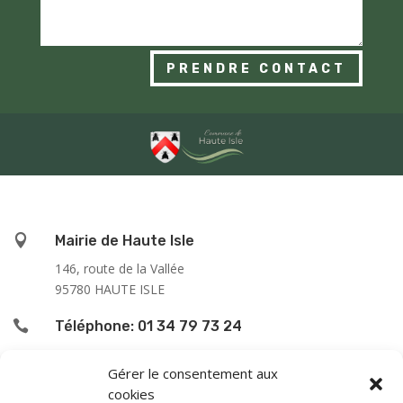
PRENDRE CONTACT

Mairie de Haute Isle
146, route de la Vallée
95780 HAUTE ISLE

Téléphone: 01 34 79 73 24

L’accueil du public se fait :
Gérer le consentement aux
cookies
le lundi de 9h00 à 12h00