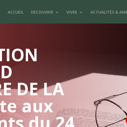
ACCUEIL
DECOUVRIR
VIVRE
ACTUALITÉS & AN
TION
 D
E DE LA
ite aux
ts du 24