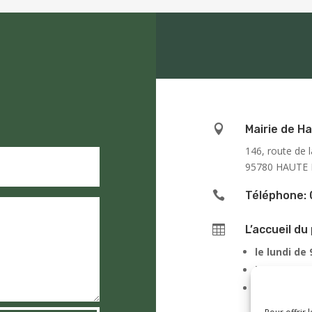

Mairie de Ha
146, route de l
95780 HAUTE 

Téléphone: 

L’accueil du 
le lundi de
le jeudi de
le samedi 