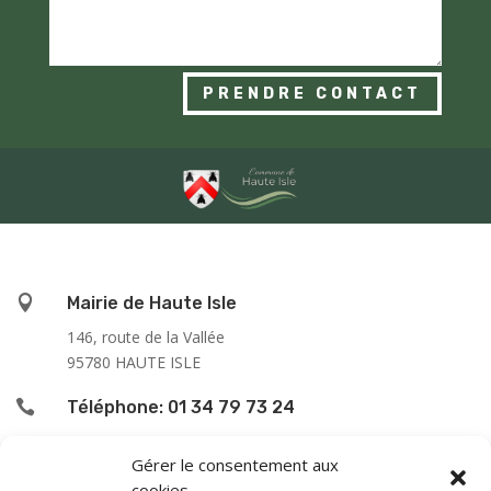
PRENDRE CONTACT

Mairie de Haute Isle
146, route de la Vallée
95780 HAUTE ISLE

Téléphone: 01 34 79 73 24

L’accueil du public se fait :
Gérer le consentement aux
cookies