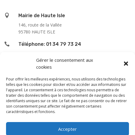

Mairie de Haute Isle
146, route de la Vallée
95780 HAUTE ISLE

Téléphone: 01 34 79 73 24

L’accueil du public se fait :
Gérer le consentement aux
cookies
le lundi de 9h00 à 12h00
le jeudi de 13h00 à 16h00
Pour offrir les meilleures expériences, nous utilisons des technologies
le samedi de 9h00 à 12h00
telles que les cookies pour stocker et/ou accéder aux informations sur
l'appareil. Le consentement à ces technologies nous permettra de
traiter des données telles que le comportement de navigation ou des
En dehors de ces horaires, une permanence téléphonique
identifiants uniques sur ce site. Le fait de ne pas consentir ou de retirer
est assurée le vendredi de 13 à 16 h, sauf les samedi
son consentement peut affecter négativement certaines
caractéristiques et fonctions.
après-midi et dimanche.
Monsieur le Maire et les adjoints reçoivent sur rendez-
Accepter
vous.