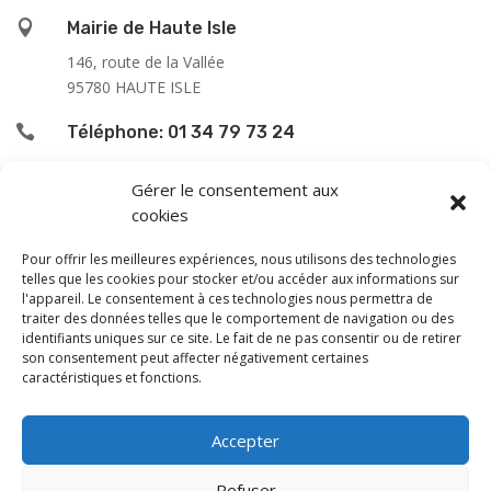

Mairie de Haute Isle
146, route de la Vallée
95780 HAUTE ISLE

Téléphone: 01 34 79 73 24

L’accueil du public se fait :
Gérer le consentement aux
cookies
le lundi de 9h00 à 12h00
le jeudi de 13h00 à 16h00
Pour offrir les meilleures expériences, nous utilisons des technologies
le samedi de 9h00 à 12h00
telles que les cookies pour stocker et/ou accéder aux informations sur
l'appareil. Le consentement à ces technologies nous permettra de
traiter des données telles que le comportement de navigation ou des
En dehors de ces horaires, une permanence téléphonique
identifiants uniques sur ce site. Le fait de ne pas consentir ou de retirer
est assurée le vendredi de 13 à 16 h, sauf les samedi
son consentement peut affecter négativement certaines
caractéristiques et fonctions.
après-midi et dimanche.
Monsieur le Maire et les adjoints reçoivent sur rendez-
Accepter
vous.
Les horaires et les jours de permanence peuvent être
Refuser