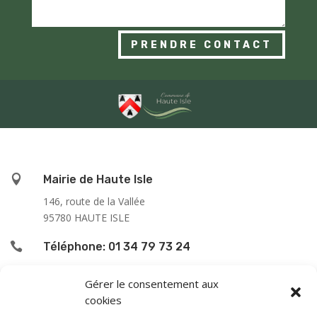
PRENDRE CONTACT

Mairie de Haute Isle
146, route de la Vallée
95780 HAUTE ISLE

Téléphone: 01 34 79 73 24

L’accueil du public se fait :
Gérer le consentement aux
cookies
le lundi de 9h00 à 12h00