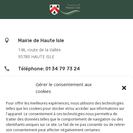

Mairie de Haute Isle
146, route de la Vallée
95780 HAUTE ISLE

Téléphone: 01 34 79 73 24

L’accueil du public se fait :
Gérer le consentement aux
cookies
le lundi de 9h00 à 12h00
le jeudi de 13h00 à 16h00
Pour offrir les meilleures expériences, nous utilisons des technologies
le samedi de 9h00 à 12h00
telles que les cookies pour stocker et/ou accéder aux informations sur
l'appareil. Le consentement à ces technologies nous permettra de
traiter des données telles que le comportement de navigation ou des
En dehors de ces horaires, une permanence téléphonique
identifiants uniques sur ce site. Le fait de ne pas consentir ou de retirer
est assurée le vendredi de 13 à 16 h, sauf les samedi
son consentement peut affecter négativement certaines