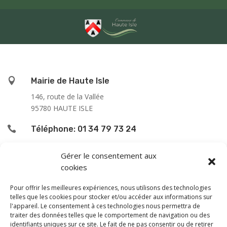

Mairie de Haute Isle
146, route de la Vallée
95780 HAUTE ISLE

Téléphone: 01 34 79 73 24

L’accueil du public se fait :
Gérer le consentement aux
cookies
le lundi de 9h00 à 12h00
le jeudi de 13h00 à 16h00
Pour offrir les meilleures expériences, nous utilisons des technologies
le samedi de 9h00 à 12h00
telles que les cookies pour stocker et/ou accéder aux informations sur
l'appareil. Le consentement à ces technologies nous permettra de
traiter des données telles que le comportement de navigation ou des
En dehors de ces horaires, une permanence téléphonique
identifiants uniques sur ce site. Le fait de ne pas consentir ou de retirer