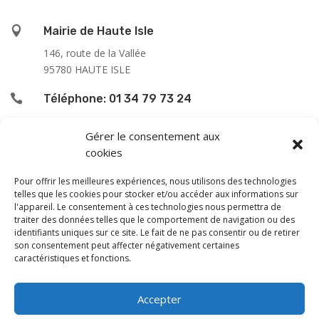

Mairie de Haute Isle
146, route de la Vallée
95780 HAUTE ISLE

Téléphone: 01 34 79 73 24

L’accueil du public se fait :
Gérer le consentement aux
cookies
le lundi de 9h00 à 12h00
le jeudi de 13h00 à 16h00
Pour offrir les meilleures expériences, nous utilisons des technologies
le samedi de 9h00 à 12h00
telles que les cookies pour stocker et/ou accéder aux informations sur
l'appareil. Le consentement à ces technologies nous permettra de
traiter des données telles que le comportement de navigation ou des
En dehors de ces horaires, une permanence téléphonique
identifiants uniques sur ce site. Le fait de ne pas consentir ou de retirer
est assurée le vendredi de 13 à 16 h, sauf les samedi
son consentement peut affecter négativement certaines
caractéristiques et fonctions.
après-midi et dimanche.
Monsieur le Maire et les adjoints reçoivent sur rendez-
Accepter
vous.